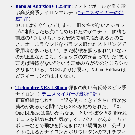
Babolat Addixion+ 1.25mm
:ソフトでボールが良く飛
ぶ高反発系ナイロンマルチ（
"テニスタイガーの部
屋" 評
）
XCELはすぐ伸びてしまって耐久性がないとショッ
プに相談したら次に進められたのがコチラ。価格も
前述の2つよりちょっと安めで耐久性があるとのこ
と。オールラウンドなバランス取れたストリングで
常用者が多いらしい。まだ特徴を掴みきれていない
のが正直なところ。ショップの方が言っていた"悪く
言えば特徴がない"という言葉の方が今のところシッ
クリきている。XCELよりは硬い、X-One BiPhaseほ
どフィーリングは良くない。
Technifibre XR3 1.30mm
:弾きの良い高反発スピン系
ナイロン（
"テニスタイガーの部屋" 評
）
正直経緯は忘れた。上記を使ってきてさらに何かお
薦めがあるかと聞いたらXR3を勧められた。「X-
One BiPhaseは高いからなぁ」というぼやきを聞かれ
てコレを勧められた気がする。パワーがある一方で
ボレーなどで飛びを抑えきれない場面あり。公式サ
イトによるとナイロンとポリウレタンのマルチフィ