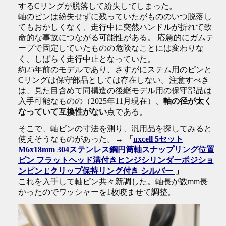
するCリングが脱落して紛失してしまった。
軸のピンは紛失せずに残っていたがもののいつ脱落し
てもおかしくなく、走行中に突然ハンドルが折れて致
命的な事故につながる可能性がある。 応急的にガムテ
ープで固定していたものの危険なことには変わりな
く、しばらく走行中止となっていた。
約25年前のモデルであり、さすがにステム用のピンと
Cリングは保守部品としては存在しない。注意すべき
は、見た目含めて同構造の後継モデル用の保守部品は
入手可能なものの（2025年11月現在）、
軸の径が太く
なっていて互換性がない
点である。
そこで、軸ピンの寸法を測り、汎用品を探してみると
使えそうなものがあった。→
「
uxcell 5セット
M6x18mm 304ステンレス鋼円筒軸スナップリング位置
ピン フラットヘッド溝付きヒンジシリンダーポジショ
ンピン Eクリップ保持リング付き シルバー
」
これを入手して軸ピン共々新調した。軸長が数mm長
かったのでワッシャーを1枚咬ませて調整。