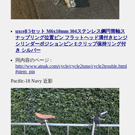
uxcell 5セット M6x18mm 304ステンレス鋼円筒軸ス
ナップリング位置ピン フラットヘッド溝付きヒンジ
シリンダーポジションピン Eクリップ保持リング付
き シルバー
同内容のページ :
http://www.atnak.com/cycle/cycle2tune/cycle2trouble.html
#stem_pin
Pacific-18 Navy 近影