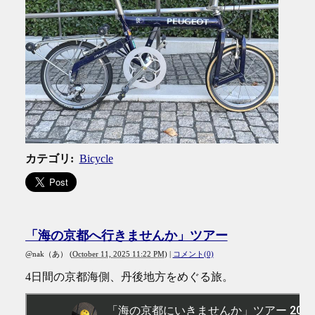
カテゴリ
:
Bicycle
「海の京都へ行きませんか」ツアー
@nak（あ）
(
October 11, 2025 11:22 PM
)
|
コメント(0)
4日間の京都海側、丹後地方をめぐる旅。