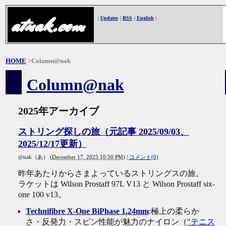
atnak.com
|
Updates
|
RSS
|
English
|
HOME
>Column@nak
Column@nak
2025年アーカイブ
ストリング探しの旅（元記事 2025/09/03、
2025/12/17更新）
@nak（あ）
(
December 17, 2025 10:50 PM
)
|
コメント(0)
昨年あたりからさまよっているストリングスの旅。
ラケットは Wilson Prostaff 97L V13 と Wilson Prostaff six-
one 100 v13。
Technifibre X-One BiPhase 1.24mm
:極上の柔らか
さ・反発力・スピン性能が魅力のナイロン（
"テニス