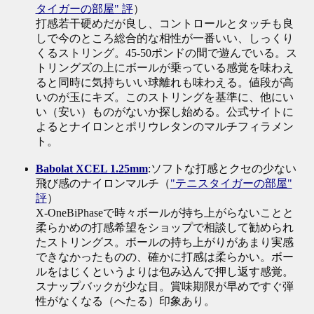
タイガーの部屋" 評
）
打感若干硬めだが良し、コントロールとタッチも良
しで今のところ総合的な相性が一番いい、しっくり
くるストリング。45-50ポンドの間で遊んでいる。ス
トリングズの上にボールが乗っている感覚を味わえ
ると同時に気持ちいい球離れも味わえる。値段が高
いのが玉にキズ。このストリングを基準に、他にい
い（安い）ものがないか探し始める。公式サイトに
よるとナイロンとポリウレタンのマルチフィラメン
ト。
Babolat XCEL 1.25mm
:ソフトな打感とクセの少ない
飛び感のナイロンマルチ（
"テニスタイガーの部屋"
評
）
X-OneBiPhaseで時々ボールが持ち上がらないことと
柔らかめの打感希望をショップで相談して勧められ
たストリングス。ボールの持ち上がりがあまり実感
できなかったものの、確かに打感は柔らかい。ボー
ルをはじくというよりは包み込んで押し返す感覚。
スナップバックが少な目。賞味期限が早めですぐ弾
性がなくなる（へたる）印象あり。