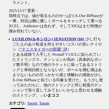
ラメント。
2025/12/17 更新：
現時点では、値が張るもののやっぱりX-One BiPhaseが
一番、対抗は腕に優しくボールをキャッチして運べる
XCEL、Addixion+は合わず、そしてXR3はまだ特徴が
掴み切れていない。
LUXILON(ルキシロン) SENSATION [16]
:少し打ち
ごたえのあり軌道を抑えやすいコスパの良いナイロ
ン（
"テニスタイガーの部屋" 評
）
とある経路で入手した Prostaff V13ULに貼られてい
たストリングス。テンションが高め（具体的なポン
ド数不明）なので他のラケットに張ってあるストリ
ングと単純比較とならないが、ボールを掴む感はあ
まりないものの引っかかり感と球離れの感覚が少し
X-One BiPhaseと似ている印象を受けた。もう少し使
ってみたのちに、他のストリングと同じ程度のテン
ションで張り直してみてもいいかなと思わせる感触
のストリング。
→いまココ
カテゴリ
:
Sports
,
Tennis