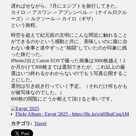
遅ればせながら、7月にエジプトを旅行してきた。
カイロ -> アスワン -> アブシンベル ->（ナイル川クル
ーズ）-> ルクソール -> カイロ（ギザ）
という旅程。
時空を超えて紀元前の文明にこんな間近に触れること
ができるのかという感動と共に、美味しいのに腹に合
わない食事と道中ずっと"格闘"していたのが印象に残
った旅だった。
iPhone2台とCanon EOSで撮った画像は3000枚越え！2
か月かけて800枚までは選別できたが、これ以上の厳
選はいつ終わるかわからないのでもう写真公開するこ
とにした。
選別は引き続き行っていく予定。（それだけ何もかも
が被写体なのでした。）
800枚の閲覧にどうか耐えて頂けると幸いです。
Flickr Album : Egypt '2025 - https://flic.kr/s/aHBqjCpqAM
カテゴリ
:
Travel