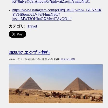
Kt78nNeY6SrAhpbw0/?igsh=ajZzejhrYmg0NjB1
https://www.instagram.com/p/DPqThLOjwf9w_GLNbER
YVHi6pm02LV7eN4maY80/?
igsh=MWJ3OHhuOXMwdTAyOQ==
カテゴリ
:
Travel
2025/07 エジプト旅行
@nak（あ）
(
September 27, 2025 2:22 PM
)
|
コメント(0)