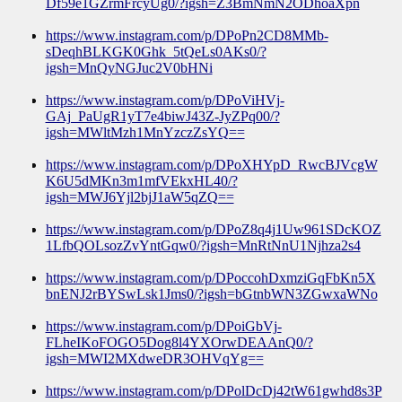
Df59e1GZrmFrcyUg0/?igsh=Z3BmNmN2ODhoaXpn
https://www.instagram.com/p/DPoPn2CD8MMb-
sDeqhBLKGK0Ghk_5tQeLs0AKs0/?
igsh=MnQyNGJuc2V0bHNi
https://www.instagram.com/p/DPoViHVj-
GAj_PaUgR1yT7e4biwJ43Z-JyZPq00/?
igsh=MWltMzh1MnYzczZsYQ==
https://www.instagram.com/p/DPoXHYpD_RwcBJVcgW
K6U5dMKn3m1mfVEkxHL40/?
igsh=MWJ6Yjl2bjJ1aW5qZQ==
https://www.instagram.com/p/DPoZ8q4j1Uw961SDcKOZ
1LfbQOLsozZvYntGqw0/?igsh=MnRtNnU1Njhza2s4
https://www.instagram.com/p/DPoccohDxmziGqFbKn5X
bnENJ2rBYSwLsk1Jms0/?igsh=bGtnbWN3ZGwxaWNo
https://www.instagram.com/p/DPoiGbVj-
FLheIKoFOGO5Dog8l4YXOrwDEAAnQ0/?
igsh=MWI2MXdweDR3OHVqYg==
https://www.instagram.com/p/DPolDcDj42tW61gwhd8s3P