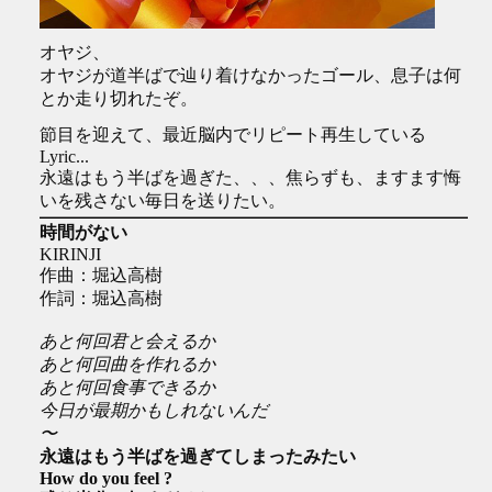
オヤジ、
オヤジが道半ばで辿り着けなかったゴール、息子は何
とか走り切れたぞ。
節目を迎えて、最近脳内でリピート再生している
Lyric...
永遠はもう半ばを過ぎた、、、焦らずも、ますます悔
いを残さない毎日を送りたい。
時間がない
KIRINJI
作曲：堀込高樹
作詞：堀込高樹
あと何回君と会えるか
あと何回曲を作れるか
あと何回食事できるか
今日が最期かもしれないんだ
〜
永遠はもう半ばを過ぎてしまったみたい
How do you feel ?