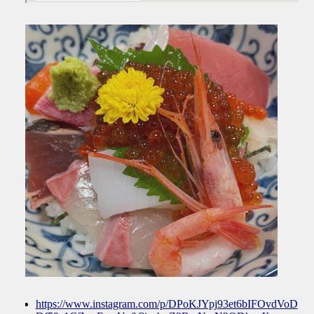
https://www.instagram.com/p/DPoKJYpj93et6bIFOvdVoD