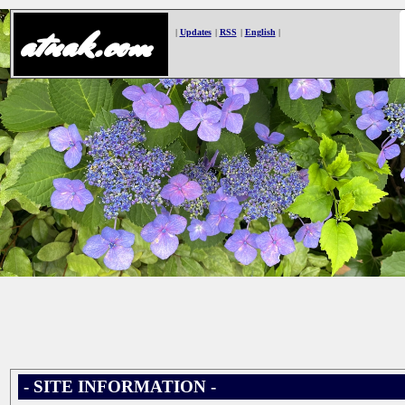
atnak.com
|
Updates
|
RSS
|
English
|
- SITE INFORMATION -