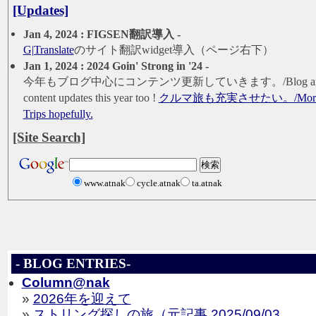
[Updates]
Jan 4, 2024 : FIGSEN翻訳導入 -
G|Translate
のサイト翻訳widget導入（ページ右下）
Jan 1, 2024 : 2024 Goin' Strong in '24 -
今年もブログ中心にコンテンツ更新していきます。/Blog a
content updates this year too !
クルマ旅も充実させたい。/More 
Trips hopefully.
[Site Search]
www.atnak
cycle.atnak
ta.atnak
- BLOG ENTRIES-
Column@nak
»
2026年を迎えて
»
ストリング探しの旅（元記事 2025/09/03、