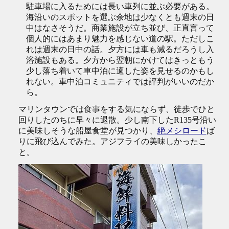
駐車場に入るためには長い車列に並ぶ必要がある。
海沿いのスポットを選ぶ余地は少なくとも週末の日
中はなさそうだ。商業施設が立ち並び、正直言って
個人的にはあまり魅力を感じない道の駅。ただしこ
れは週末の日中の話。夕方には車も減るだろうし入
浴施設もある。夕方から翌朝にかけてはきっともう
少し落ち着いて車中泊に適した姿を見せるのかもし
れない。車中泊コミュニティでは評判がいいのだか
ら。
マリンタウンでは食事をする気にならず、徒歩でひと
回りしたのちに早々に退散。少し南下したR135号沿い
に美味しそうな船屋食堂が見つかり、
絶メシロード
ば
りに飛び込んでみた。アジフライの美味しかったこ
と。