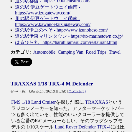
道の駅都留 - https://1000nentsuru.com/
道の駅 伊豆ゲートウェイ函南 -
https://www.izugateway.com/
川の駅 伊豆ゲートウェイ函南 -
https://www.kawanoekiizugateway.com/
道の駅伊豆のへそ - http://www.izunoheso.com/
道の駅伊東マリンタウン - https://ito-marinetown.co.jp/
はるひら丸 - https://haruhiramaru.com/restaurant.html
カテゴリ
:
Automobile
,
Camping Van
,
Road Trips
,
Travel
TRAXXAS 1/18 TRX-4 M Defender
@nak（あ）
(
March 15, 2023 9:05 PM
)
|
コメント(0)
FMS 1/18 Land Cruiser
を探した際に
TRAXXAS
という
ラジコンメーカーを知った。アフターマーケットパー
ツも多く出ている、性能のいいクローラーを提供して
いる定番のR/Cメーカーらしい。そのフラグシップモ
デルの 1/10スケール
Land Rover Defender TRX-4
には圧