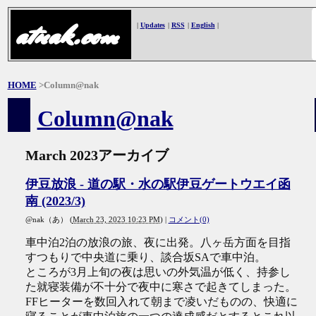
atnak.com
|
Updates
|
RSS
|
English
|
HOME
>Column@nak
Column@nak
March 2023アーカイブ
伊豆放浪 - 道の駅・水の駅伊豆ゲートウエイ函
南 (2023/3)
@nak（あ）
(
March 23, 2023 10:23 PM
)
|
コメント(0)
車中泊2泊の放浪の旅、夜に出発。八ヶ岳方面を目指
すつもりで中央道に乗り、談合坂SAで車中泊。
ところが3月上旬の夜は思いの外気温が低く、持参し
た就寝装備が不十分で夜中に寒さで起きてしまった。
FFヒーターを数回入れて朝まで凌いだものの、快適に