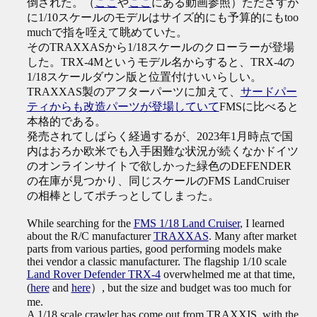
倒された。（
ここ
や
ここ
にある動画参照）たださすが
に1/10スケールのモデルはサイズ的にも予算的にもtoo
muchで指を咥えて眺めていた。
そのTRAXXASから1/18スケールのクローラーが登場
した。TRX-4Mというモデル名からすると、TRX-4の
1/18スケールダウン版と位置付けいいらしい。
TRAXXAS製のアフターパーツに加えて、
サードパー
ティからも改造パーツが登場していて
FMSに比べると
本格的である。
発売されてしばらく経過するが、2023年1月時点で国
内はおろか欧米でも入手困難な状況が続くなかドイツ
のオンラインサイトで欲しかった緑色のDEFENDER
の在庫が見つかり、同じスケールのFMS LandCruiser
の相棒としてポチっとしてしまった。
While searching for the
FMS 1/18 Land Cruiser
, I learned
about the R/C manufacturer
TRAXXAS
. Many after market
parts from various parties, good performing models make
thei vendor a classic manufacturer. The flagship 1/10 scale
Land Rover Defender TRX-4
overwhelmed me at that time,
(
here
and
here
）, but the size and budget was too much for
me.
A 1/18 scale crawler has come out from TRAXXIS, with the