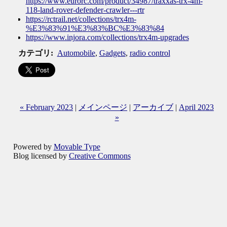
https://www.eurorc.com/product/34987/traxxas-trx-4m-
118-land-rover-defender-crawler---rtr
https://rctrail.net/collections/trx4m-
%E3%83%91%E3%83%BC%E3%83%84
https://www.injora.com/collections/trx4m-upgrades
カテゴリ
:
Automobile
,
Gadgets
,
radio control
« February 2023
|
メインページ
|
アーカイブ
|
April 2023
»
Powered by
Movable Type
Blog licensed by
Creative Commons