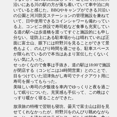
沿いにある川の駅の方が落ち着いていて車中泊に向
いていると感じた。BBQやキャンプができる川沿い
の公園と河川防災ステーションの管理施設を兼ねて
いて、日中使用できるコインシャワーも備わってい
る上、コンビニ併設で寿司処など食事も充実してい
る道の駅へは歩道橋を渡ってすぐと施設的にも申し
分ない。堤防上にある駐車場からは晴れていれば正
面に富士山、眼下には狩野川を見ることができて景
色もよく、のんびり時間を過ごせる。駐車スペース
が限られているので本当はあまり宣伝したくないく
らい気に入った。
せっかくなので食事は手抜き。道の駅は18:00で施設
が閉店する（コンビニは24時間営業）とのことで、
目をつけていた沼津魚がし寿司でテイクアウト用に
寿司を握ってもらった。
美味しい寿司の夕飯後を車内でゆっくりと夜を過ご
して眠りについた。充実感も手伝って、この晩はぐ
っすり暖かく寝ることができた。
放浪旅の特権で翌朝も寝坊。曇天で富士山は顔を見
せてくれなかったが、狩野川をのんびり眺めながら