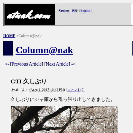
atnak.com
|
Updates
|
RSS
|
English
|
HOME
>Column@nak
Column@nak
<- [Previous Article]
[Next Article] ->
GTI 久しぶり
@nak（あ）
(
April 1, 2017 10:42 PM
)
|
コメント(0)
久しぶりにシャ庫から引っ張り出してきました。