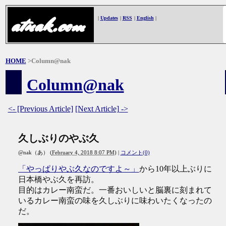
atnak.com
|
Updates
|
RSS
|
English
|
HOME
>Column@nak
Column@nak
<- [Previous Article]
[Next Article] ->
久しぶりのやぶ久
@nak（あ）
(
February 4, 2018 8:07 PM
)
|
コメント(0)
「やっぱりやぶ久なのですよ～」
から10年以上ぶりに
日本橋やぶ久を再訪。
目的はカレー南蛮だ。一番おいしいと脳裏に刻まれて
いるカレー南蛮の味を久しぶりに味わいたくなったの
だ。