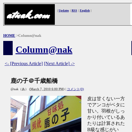
atnak.com
|
Updates
|
RSS
|
English
|
HOME
>Column@nak
Column@nak
<- [Previous Article]
[Next Article] ->
鹿の子＠千歳船橋
@nak（あ）
(
March 7, 2010 6:00 PM
)
|
コメント(0)
皮は甘くない一方
でアンコがベタに
甘い。羽根がしっ
かり付いているあ
たりは計算された
B級な感じがい