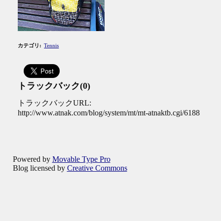
カテゴリ
:
Tennis
トラックバック(0)
トラックバックURL:
http://www.atnak.com/blog/system/mt/mt-atnaktb.cgi/6188
Powered by
Movable Type Pro
Blog licensed by
Creative Commons