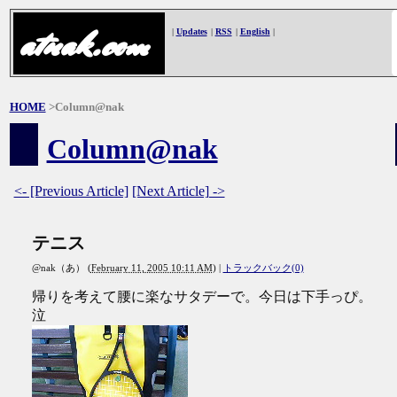
atnak.com
|
Updates
|
RSS
|
English
|
HOME
>Column@nak
Column@nak
<- [Previous Article]
[Next Article] ->
テニス
@nak（あ）
(
February 11, 2005 10:11 AM
)
|
トラックバック(0)
帰りを考えて腰に楽なサタデーで。今日は下手っぴ。
泣